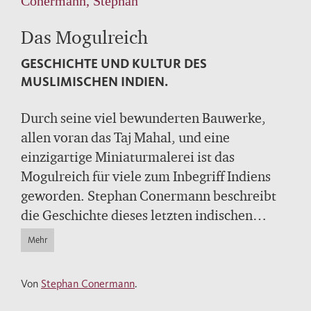
Conermann, Stephan
Das Mogulreich
GESCHICHTE UND KULTUR DES
MUSLIMISCHEN INDIEN.
Durch seine viel bewunderten Bauwerke,
allen voran das Taj Mahal, und eine
einzigartige Miniaturmalerei ist das
Mogulreich für viele zum Inbegriff Indiens
geworden. Stephan Conermann beschreibt
die Geschichte dieses letzten indischen
Großreichs von seiner Entstehung im 16. bis
Mehr
zum Niedergang im 18. Jahrhundert. Er geht
den erstaunlich toleranten religiösen
Von
Stephan Conermann
.
Vorstellungen der islamischen Herrscher