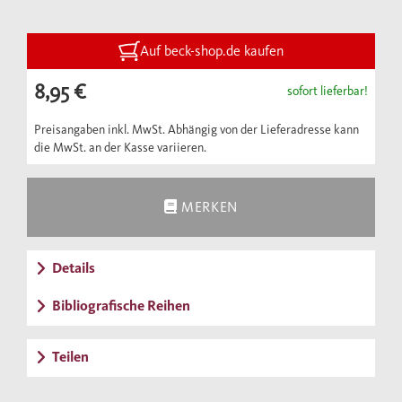
nach, stellt ihre kulturelle Hinterlassenschaft
dar, erläutert die wirtschaftlichen und
rechtlichen Strukturen des Reichs und nicht
Auf beck-shop.de kaufen
zuletzt den Alltag in Städten und Dörfern.
8,95 €
sofort lieferbar!
Preisangaben inkl. MwSt. Abhängig von der Lieferadresse kann
die MwSt. an der Kasse variieren.
MERKEN
Details
Bibliografische Reihen
Teilen