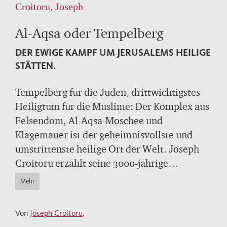
Croitoru, Joseph
Al-Aqsa oder Tempelberg
DER EWIGE KAMPF UM JERUSALEMS HEILIGE
STÄTTEN.
Tempelberg für die Juden, drittwichtigstes
Heiligtum für die Muslime: Der Komplex aus
Felsendom, Al-Aqsa-Moschee und
Klagemauer ist der geheimnisvollste und
umstrittenste heilige Ort der Welt. Joseph
Croitoru erzählt seine 3000-jährige
Geschichte und schildert, wie der Streit um
Mehr
Jerusalems heilige Stätten seit dem 19.
Jahrhundert immer weiter eskaliert ist.
Von
Joseph Croitoru
.
Inzwischen planen jüdische Eiferer einen