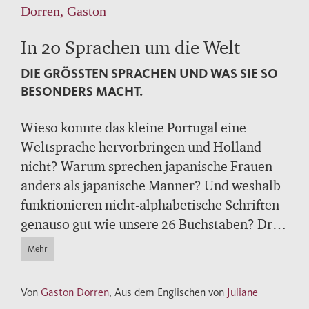
Dorren, Gaston
In 20 Sprachen um die Welt
DIE GRÖSSTEN SPRACHEN UND WAS SIE SO B
ESONDERS MACHT.
Wieso konnte das kleine Portugal eine
Weltsprache hervorbringen und Holland
nicht? Warum sprechen japanische Frauen
anders als japanische Männer? Und weshalb
funktionieren nicht-alphabetische Schriften
genauso gut wie unsere 26 Buchstaben? Drei
Viertel aller Menschen sprechen eine der 20
Mehr
Sprachen, von denen dieses Buch erzählt.
Gaston Darron taucht in ihre
Von
Gaston Dorren
, Aus dem Englischen von
Juliane
ungewöhnlichen Geschichten ein und erklärt