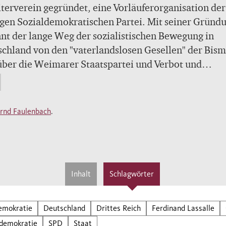
terverein gegründet, eine Vorläuferorganisation der
gen Sozialdemokratischen Partei. Mit seiner Gründ
nt der lange Weg der sozialistischen Bewegung in
chland von den "vaterlandslosen Gesellen" der Bism
über die Weimarer Staatspartei und Verbot und
lgung im "Dritten Reich" bis zur Regierungspartei in
esrepublik.
 Faulenbach, einer der besten Kenner des Themas,
rnd Faulenbach
.
dert souverän und anschaulich die Geschichte dieser
 Sozialdemokratie in Deutschland.
Inhalt
Schlagwörter
emokratie
Deutschland
Drittes Reich
Ferdinand Lassalle
ldemokratie
SPD
Staat