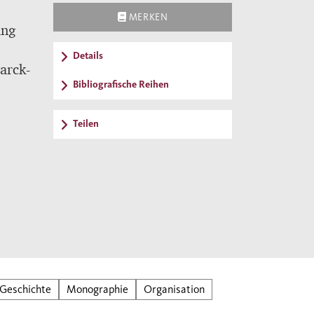
MERKEN
ung
Details
arck-
Bibliografische Reihen
 der
Teilen
 150
Geschichte
Monographie
Organisation