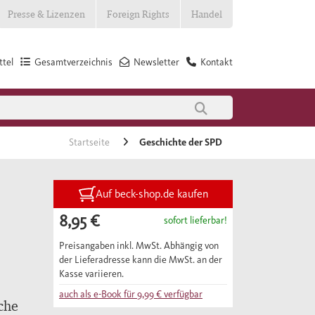
Presse & Lizenzen
Foreign Rights
Handel
tel
Gesamtverzeichnis
Newsletter
Kontakt
Startseite
Geschichte der SPD
Auf beck-shop.de kaufen
8,95 €
sofort lieferbar!
Preisangaben inkl. MwSt. Abhängig von
der Lieferadresse kann die MwSt. an der
Kasse variieren.
auch als e-Book für
9,99 €
verfügbar
che