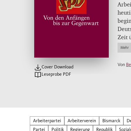
Arbei
heuti
begin
Deuts
Zeit 
Verfo
Mehr
Bund
Bernd
Von
Be
Cover Download
schil
Leseprobe PDF
Jahre
Arbeiterpartei
Arbeiterverein
Bismarck
D
Partei
Politik
Regierung
Republik
Sozia