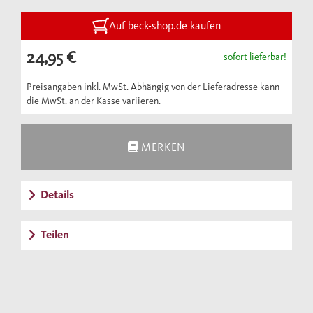
Parlament die Grundlagen für ein
Regierungssystem gelegt, das weit über die
Auf beck-shop.de kaufen
Grenzen Englands hinaus Bedeutung für
24,95 €
sofort lieferbar!
rechtsstaatliche und parlamentarische
Verfassungsentwicklungen erlangt hat.
Preisangaben inkl. MwSt. Abhängig von der Lieferadresse kann
die MwSt. an der Kasse variieren.
MERKEN
Details
Teilen