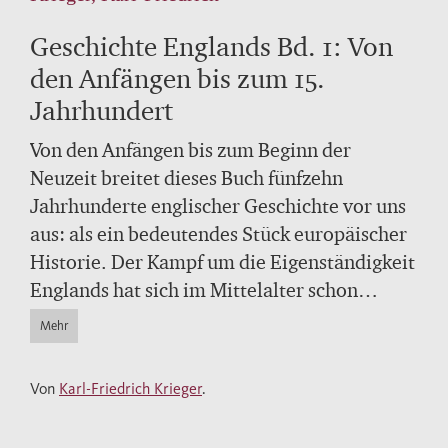
Geschichte Englands Bd. 1: Von
den Anfängen bis zum 15.
Jahrhundert
Von den Anfängen bis zum Beginn der
Neuzeit breitet dieses Buch fünfzehn
Jahrhunderte englischer Geschichte vor uns
aus: als ein bedeutendes Stück europäischer
Historie. Der Kampf um die Eigenständigkeit
Englands hat sich im Mittelalter schon
eindrucksvoll mit den unübersehbaren
Mehr
Wirkungen verbunden, die dieses Land auf
die kontinentaleuropäische Geschichte
Von
Karl-Friedrich Krieger
.
gehabt hat: So wurden hier mit Ausbildung
des Common Law, der Magna Carta und dem