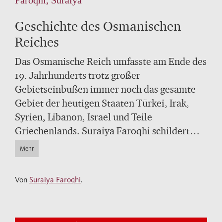
Geschichte des Osmanischen
Reiches
Das Osmanische Reich umfasste am Ende des
19. Jahrhunderts trotz großer
Gebietseinbußen immer noch das gesamte
Gebiet der heutigen Staaten Türkei, Irak,
Syrien, Libanon, Israel und Teile
Griechenlands. Suraiya Faroqhi schildert
kenntnisreich und lebendig die Geschichte
Mehr
des mächtigen Reiches von seinen Anfängen
im Spätmittelalter bis zu seinem Untergang
Von
Suraiya Faroqhi
.
am Ende des Ersten Weltkriegs. Neben der
politischen Geschichte bezieht sie
Wirtschaft, Gesellschaft und Kultur mit ein