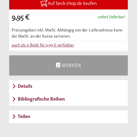
und zeigt, wie eng der Vielvölkerstaat mit
Auf beck-shop.de kaufen
den anderen europäischen Mächten
9,95 €
sofort lieferbar!
verflochten war.
Preisangaben inkl. MwSt. Abhängig von der Lieferadresse kann
die MwSt. an der Kasse variieren.
auch als e-Book für
9,99 €
verfügbar
MERKEN
Details
Bibliografische Reihen
Teilen