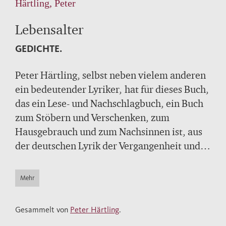
Härtling, Peter
Lebensalter
GEDICHTE.
Peter Härtling, selbst neben vielem anderen
ein bedeutender Lyriker, hat für dieses Buch,
das ein Lese- und Nachschlagbuch, ein Buch
zum Stöbern und Verschenken, zum
Hausgebrauch und zum Nachsinnen ist, aus
der deutschen Lyrik der Vergangenheit und
Gegenwart Gedichte versammelt, die unsere
Lebensalter treffend charakterisieren. Von
Mehr
der Geburt bis zum Tod, von den ersten
Zähnen über die erste Liebe bis zur ersten
Gesammelt von
Peter Härtling
.
großen Desillusionierung, von