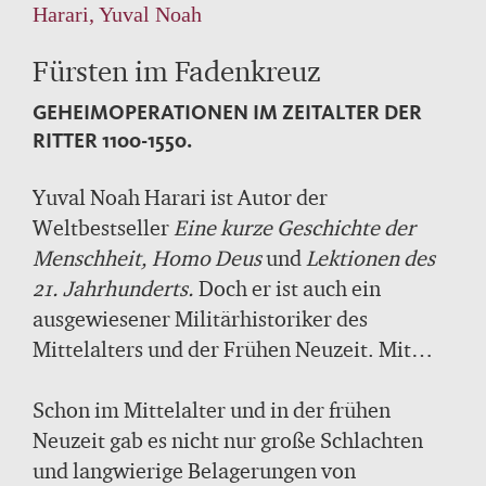
Harari, Yuval Noah
Fürsten im Fadenkreuz
GEHEIMOPERATIONEN IM ZEITALTER DER
RITTER 1100-1550.
Yuval Noah Harari ist Autor der
Weltbestseller
Eine kurze Geschichte der
Menschheit, Homo Deus
und
Lektionen des
21. Jahrhunderts.
Doch er ist auch ein
ausgewiesener Militärhistoriker des
Mittelalters und der Frühen Neuzeit. Mit
dem vorliegendem Buch, das nun erstmals
auf Deutsch erscheint, hat er
Schon im Mittelalter und in der frühen
wissenschaftliches Neuland betreten und die
Neuzeit gab es nicht nur große Schlachten
Kommandooperationen im Zeitalter der
und langwierige Belagerungen von