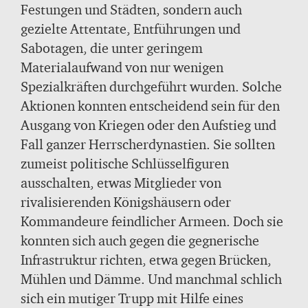
Ritter untersucht. Attentate, Entführungen,
Festungen und Städten, sondern auch
Sabotage - die dramatischsten Aktionen der
gezielte Attentate, Entführungen und
Spione und Geheimagenten des Mittelalters.
Sabotagen, die unter geringem
Eine ebenso lehrreiche wie unterhaltsame
Materialaufwand von nur wenigen
Lektüre für alle Harari-Fans, die diesen
Spezialkräften durchgeführt wurden. Solche
faszinierenden Autor einmal von einer
Aktionen konnten entscheidend sein für den
anderen Seite kennenlernen wollen.
Ausgang von Kriegen oder den Aufstieg und
Fall ganzer Herrscherdynastien. Sie sollten
zumeist politische Schlüsselfiguren
ausschalten, etwas Mitglieder von
rivalisierenden Königshäusern oder
Kommandeure feindlicher Armeen. Doch sie
konnten sich auch gegen die gegnerische
Infrastruktur richten, etwa gegen Brücken,
Mühlen und Dämme. Und manchmal schlich
sich ein mutiger Trupp mit Hilfe eines