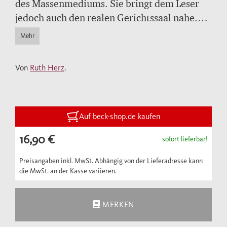
des Massenmediums. Sie bringt dem Leser
jedoch auch den realen Gerichtssaal nahe.
Anhand der von ihr verhandelten Fälle stellt
Mehr
sie ihr Bemühen um einen fairen und
respektvollen Umgang mit den Jugendlichen
Von
Ruth Herz
.
dar. Ausführlich kommen dabei auch
wichtige Stationen ihrer eigenen Biographie
zur Sprache. Als Tochter eines assimilierten
jüdischen Rechtsanwalts, der 1933 von
Auf beck-shop.de kaufen
Breslau nach Palästina emigrieren musste,
16,90 €
sofort lieferbar!
und einer israelischen Mutter, die einer
Gründerfamilie der Stadt Tel Aviv
Preisangaben inkl. MwSt. Abhängig von der Lieferadresse kann
die MwSt. an der Kasse variieren.
entstammt, beschreibt die Autorin ihre
Kindheit in Jerusalem. Sie berichtet von
ihren Erfahrungen, als sie mit ihren Eltern
MERKEN
aus Israel in das Deutschland der