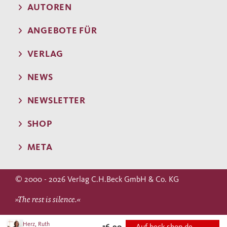
AUTOREN
ANGEBOTE FÜR
VERLAG
NEWS
NEWSLETTER
SHOP
META
© 2000 - 2026 Verlag C.H.Beck GmbH & Co. KG
»The rest is silence.«
WILLIAM SHAKESPEARE
Herz, Ruth
16,90
Auf beck-shop.de