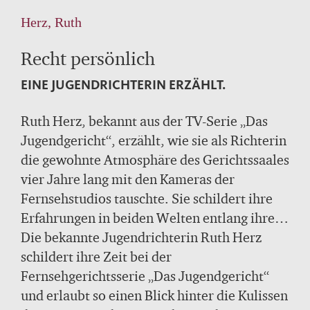
Herz, Ruth
Recht persönlich
EINE JUGENDRICHTERIN ERZÄHLT.
Ruth Herz, bekannt aus der TV-Serie „Das
Jugendgericht“, erzählt, wie sie als Richterin
die gewohnte Atmosphäre des Gerichtssaales
vier Jahre lang mit den Kameras der
Fernsehstudios tauschte. Sie schildert ihre
Erfahrungen in beiden Welten entlang ihrer
außergewöhnlichen deutsch-israelischen
Die bekannte Jugendrichterin Ruth Herz
Biographie, die ihre Einstellung zum Beruf
schildert ihre Zeit bei der
entscheidend beeinflusst hat.
Fernsehgerichtsserie „Das Jugendgericht“
und erlaubt so einen Blick hinter die Kulissen