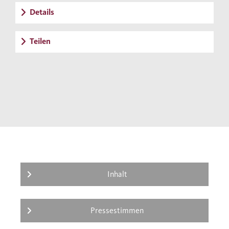
Nachkriegszeit kam, und schildert den
Details
mitunter steinigen Weg in ihren Beruf sowie
ihr Engagement in Lehre und Forschung.
Teilen
Inhalt
Pressestimmen