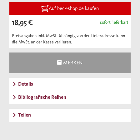
”Schule des Lachens” sind die Beispiele so
intelligent gruppiert, daß sich nach und nach
Auf beck-shop.de kaufen
- in 67 Kapiteln - alle Techniken oder
18,95 €
sofort lieferbar!
Tendenzen des Komischen erhellen.
Preisangaben inkl. MwSt. Abhängig von der Lieferadresse kann
die MwSt. an der Kasse variieren.
MERKEN
Details
Bibliografische Reihen
Teilen