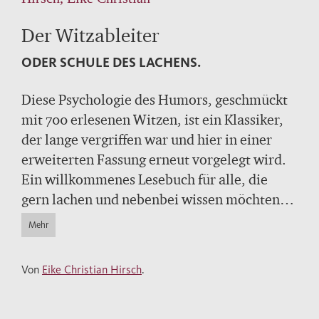
Der Witzableiter
ODER SCHULE DES LACHENS.
Diese Psychologie des Humors, geschmückt
mit 700 erlesenen Witzen, ist ein Klassiker,
der lange vergriffen war und hier in einer
erweiterten Fassung erneut vorgelegt wird.
Ein willkommenes Lesebuch für alle, die
gern lachen und nebenbei wissen möchten,
warum sie das tun - soweit die Wissenschaft
Mehr
das herausbekommen hat. Viel gelobt wurde
das Werk auch wegen seiner Witzbeispiele,
Von
Eike Christian Hirsch
.
die für Anschaulichkeit und Vergnügen
sorgen - und für Einsichten. Denn in dieser