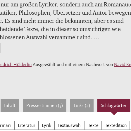
t nur am großen Lyriker, sondern auch am Romanaut
atiker, Philosophen, Übersetzer und Autor bewege
e. Es sind nicht immer die bekannten, aber es sind
heidende Texte, die in dieser so umsichtigen wie
chlossenen Auswahl versammelt sind.
rich Hölderlin entzieht sich allen Kategorisierungen,
 seit sein Werk durch die kritischen Ausgaben aus d
chriftlichen Nachlass von gefälligen Glättungen befr
iedrich Hölderlin
Ausgewählt und mit einem Nachwort von
Navid K
. Navid Kermani, dessen Name seit seinen fulmina
furter Poetikvorlesungen von 2011 mit Hölderlin
nden wird, legt hier erstmals eine Auswahl auf der
odernen Editionen vor, die über die berühmten Ged
usgeht und den Dichter, Roman- und Dramenautor,
Inhalt
Pressestimmen (3)
Links (2)
Schlagwörter
aturtheoretiker, Briefeschreiber, Liebhaber, Prophe
ker und Wahnsinnigenin der ganzen Breite seines
rmani
Literatur
Lyrik
Textauswahl
Texte
Textedition
fens erschließt. Berühmte Gedichte Hölderlins steh