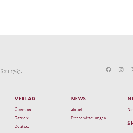
 unbekannteren, aber nicht weniger grandiosen Tex
remdartig und zugleich unmittelbar zu uns sprechen
n Nöten der irdischen Existenz befangen, schuf Fried
rlin in kaum mehr als zehn Jahren, zwischen 1795 u
 das eine Werk in deutscher Sprache, das in einer Re
en großen Offenbarungen der Welt steht.
Seit 1763.
VERLAG
NEWS
N
Über uns
aktuell
Ne
Karriere
Pressemitteilungen
S
Kontakt