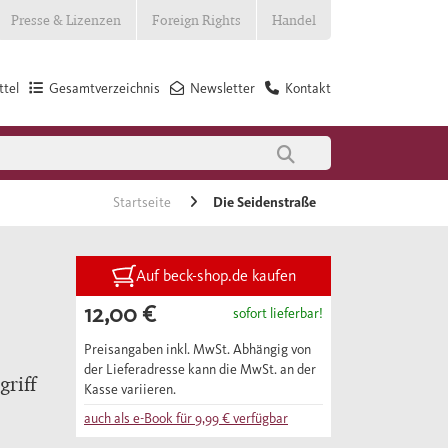
Presse & Lizenzen
Foreign Rights
Handel
tel
Gesamtverzeichnis
Newsletter
Kontakt
Startseite
Die Seidenstraße
Auf beck-shop.de kaufen
12,00 €
sofort lieferbar!
Preisangaben inkl. MwSt. Abhängig von
der Lieferadresse kann die MwSt. an der
griff
Kasse variieren.
auch als e-Book für
9,99 €
verfügbar