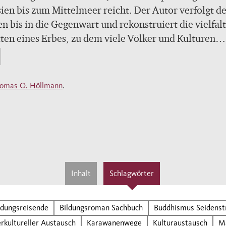
ien bis zum Mittelmeer reicht. Der Autor verfolgt d
n bis in die Gegenwart und rekonstruiert die vielfäl
ten eines Erbes, zu dem viele Völker und Kulturen
etragen haben.
omas O. Höllmann
.
Inhalt
Schlagwörter
ldungsreisende
Bildungsroman Sachbuch
Buddhismus Seidenst
erkultureller Austausch
Karawanenwege
Kulturaustausch
M