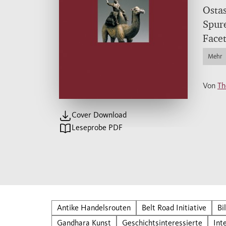
Ostas
Spure
Facet
beig
Mehr
Von
Th
Cover Download
Leseprobe PDF
Antike Handelsrouten
Belt Road Initiative
Bi
Gandhara Kunst
Geschichtsinteressierte
Int