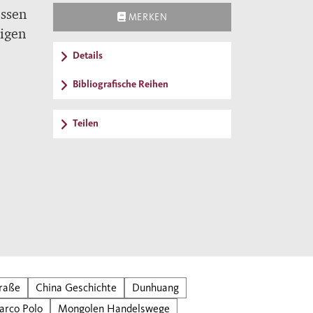
essen
MERKEN
tigen
Details
Bibliografische Reihen
Teilen
raße
China Geschichte
Dunhuang
arco Polo
Mongolen Handelswege