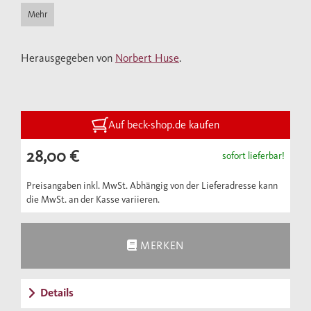
so wichtige Einsichten für den Standort und
Mehr
die Ziele der modernen Denkmalpflege.
Herausgegeben von
Norbert Huse
.
Auf beck-shop.de kaufen
28,00 €
sofort lieferbar!
Preisangaben inkl. MwSt. Abhängig von der Lieferadresse kann
die MwSt. an der Kasse variieren.
MERKEN
Details