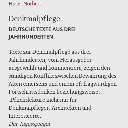
Huse, Norbert
Denkmalpflege
DEUTSCHE TEXTE AUS DREI
JAHRHUNDERTEN.
Texte zur Denkmalpflege aus drei
Jahrhunderten, vom Herausgeber
ausgewählt und kommentiert, zeigen den
ständigen Konflikt zwischen Bewahrung des
Alten einerseits und einem oft fragwürdigen
Fortschrittsdenken beziehungsweise
wirtschaftlichen Interessen andererseits.
„Pflichtlektüre nicht nur für
Dieses Buch gibt einen Überblick über die
Denkmalpfleger, Architekten und
Entwicklung denkmalpflegerischer Konzepte
Interessierte.“
von der Goethe-Zeit bis heute und vermittelt
Der Tagesspiegel