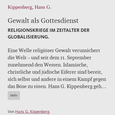
Kippenberg, Hans G.
Gewalt als Gottesdienst
RELIGIONSKRIEGE IM ZEITALTER DER
GLOBALISIERUNG.
Eine Welle religiöser Gewalt verunsichert
die Welt – und seit dem 11. September
zunehmend den Westen. Islamische,
christliche und jüdische Eiferer sind bereit,
sich selbst und andere in einem Kampf gegen
das Böse zu töten. Hans G. Kippenberg geht
den spektakulären Gewalttaten der letzten
Mehr
Jahrzehnte nach und macht deutlich, daß die
Globalisierung eine neue – unfriedliche –
Von
Hans G. Kippenberg
.
Epoche der Religionsgeschichte einläutet.