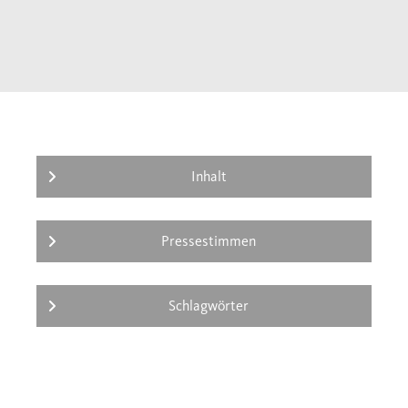
Nahen Osten, die Gewalt zionistischer
Siedler, der Kriegszug junger Muslime gegen
die USA am 11. September 2001 und der
Krieg gegen den Terror. Gewalt, so das Fazit
dieses provozierenden Buches, ist keine
fremde und störende Zutat zur Religion,
sondern kann selbst zum Gottesdienst
Inhalt
werden.
Pressestimmen
Schlagwörter