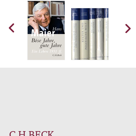
C.H.BECK