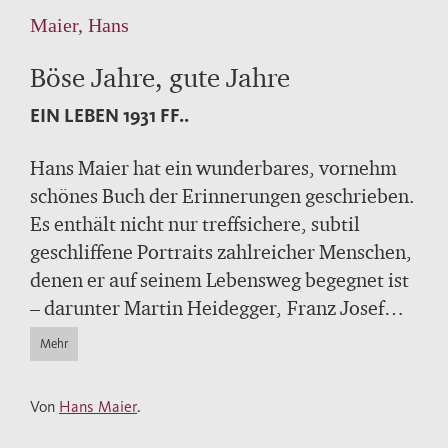
Maier, Hans
Böse Jahre, gute Jahre
EIN LEBEN 1931 FF..
Hans Maier hat ein wunderbares, vornehm
schönes Buch der Erinnerungen geschrieben.
Es enthält nicht nur treffsichere, subtil
geschliffene Portraits zahlreicher Menschen,
denen er auf seinem Lebensweg begegnet ist
– darunter Martin Heidegger, Franz Josef
Strauß und Joseph Ratzinger. Zugleich bietet
Mehr
es auch Einblicke in die deutsche Geschichte
des 20. Jahrhunderts, die Hans Maier als
Von
Hans Maier
.
teilhabender Zeitzeuge miterlebt hat und