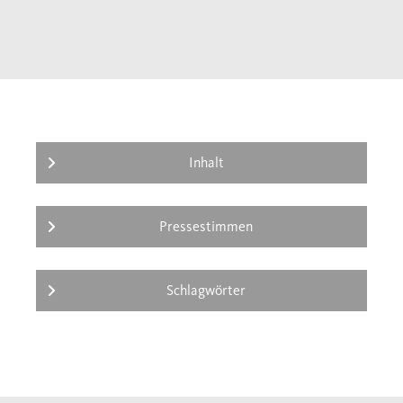
Jan Rohls:
Genf
Alexander Smoltczyk:
Regensburg
Christian Albrecht:
Taizé
Arnd Brummer:
Medien
Reinhold Hartmann:
Der Fernseher
Wolfgang Brückner:
Heiliges Blut
Hubert Wolf/Christoph Markschies:
Sankt
Inhalt
Martin
Étienne François:
Kirchen
Pressestimmen
Schlagwörter