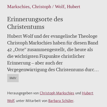
Markschies, Christoph / Wolf, Hubert
Erinnerungsorte des
Christentums
Hubert Wolf und der evangelische Theologe
Christoph Markschies haben für diesen Band
42 „Orte“ zusammengestellt, die heute als
die wichtigsten Fixpunkte christlicher
Erinnerung – aber auch der
Vergegenwärtigung des Christentums durch
Nicht-Christen – gelten.
Mehr
Renommierte Theologen, Historiker und
Herausgegeben von
Christoph Markschies
und
Hubert
Journalisten beschreiben in glänzenden
Wolf
, unter Mitarbeit von
Barbara Schüler
.
Essays 7 christliche "Erzorte" wie Rom,