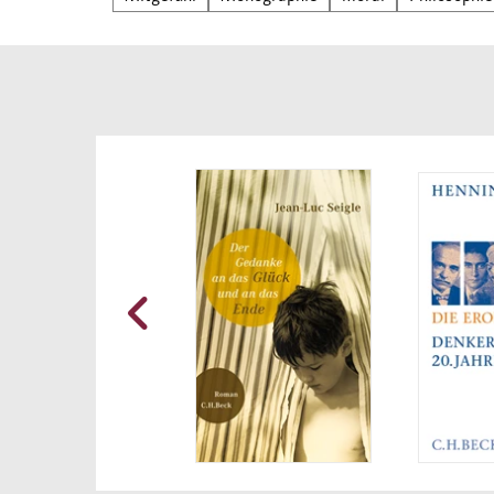
oder 
fern