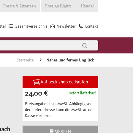
Presse & Lizenzen
Foreign Rights
Handel
tel
Gesamtverzeichnis
Newsletter
Kontakt
Startseite
Nahes und fernes Unglück
Auf beck-shop.de kaufen
24,00 €
sofort lieferbar!
Preisangaben inkl. MwSt. Abhängig von
der Lieferadresse kann die MwSt. an der
Kasse variieren.
nach
MERKEN