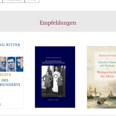
zerfällt unser Ethos in eines für das nahe und eines f
e Unglück?
Empfehlungen