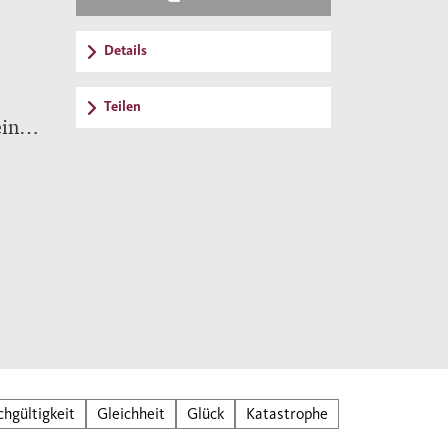
Details
Teilen
inzig
 zu
der
opft,
ter
reud
d wir
lt
chgültigkeit
Gleichheit
Glück
Katastrophe
hnen,