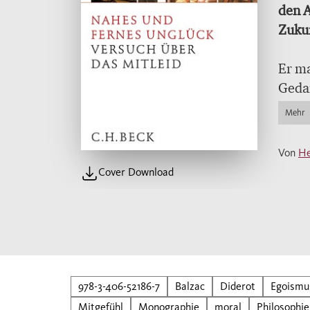
den A
Zuku
Er ma
Gedan
dazu 
Mehr
reagi
Manda
Von
He
ihn ü
Cover Download
Wille
damit
seine
und J
provo
in ei
978-3-406-52186-7
Balzac
Diderot
Egoismu
dazu 
Mitgefühl
Monographie
moral
Philosophie