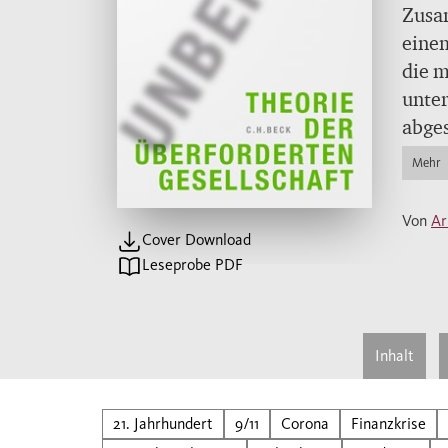
Zusa
eine
die m
unter
abges
syste
Mehr
beson
einer
Von
Ar
Ziel in komplexen Gegenwartsgsellschaften 
Cover Download
schei
Leseprobe PDF
resul
von i
Inhalt
Moder
sind 
21. Jahrhundert
9/11
Corona
Finanzkrise
erwei