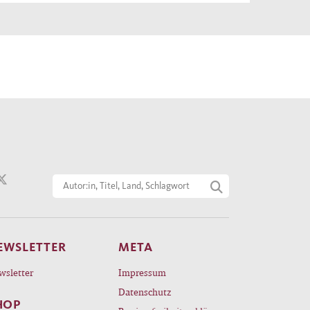
nsion
ihm
 die
nz zu
erem
n, um
EWSLETTER
META
wsletter
Impressum
Datenschutz
HOP