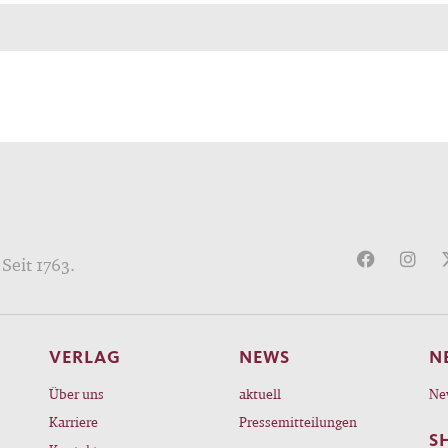
ldimension, d. h. in illusionären Kollektivbegriffen
reiben. Demgegenüber stellt Nassehi die Sachdime
lschaftlicher Strukturen ins Zentrum seiner
iegeleiteten Gesellschaftsanalyse. Dadurch gelingt 
ontruktiver Blick auf eine überforderte Gesellschaft,
hrem Unbehagen ihre eigene Problemlösungskompete
ssen droht. Er deutet zugleich an, was man aus uns
ng mit der Pandemie und der Klimakrise lernen kan
ür künftige Krisensituationen besser zu rüsten – ohne
Seit 1763.
steigerte Erwartungen zu wecken.
VERLAG
NEWS
N
Über uns
aktuell
Ne
Karriere
Pressemitteilungen
S