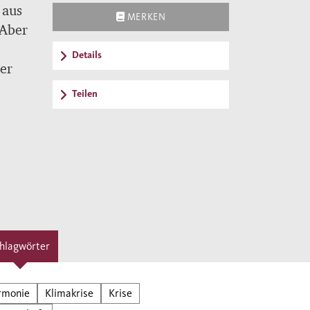
 aus
MERKEN
 Aber
Details
der
Teilen
lbst
uch
ames
ft
hlagwörter
n,
ts
rmonie
Klimakrise
Krise
eder