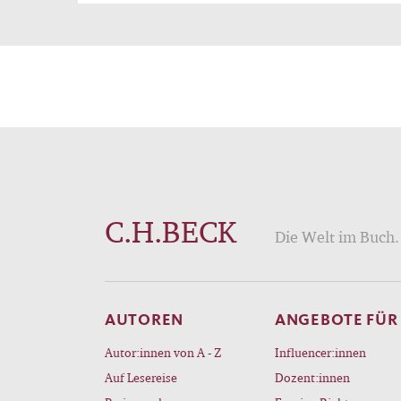
Sozia
besch
gesel
theor
ein k
in i
verge
Umga
uns f
C.H.BECK
Die Welt im Buch. 
über
AUTOREN
ANGEBOTE FÜR
Autor:innen von A - Z
Influencer:innen
Auf Lesereise
Dozent:innen