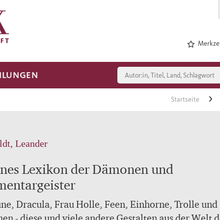
Merkzet
HLUNGEN
Startseite
ldt, Leander
ines Lexikon der Dämonen und
mentargeister
ne, Dracula, Frau Holle, Feen, Einhorne, Trolle und
en - diese und viele andere Gestalten aus der Welt d