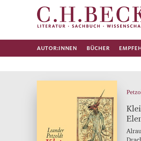
AUTOR:INNEN
BÜCHER
EMPFE
Petzo
Kle
Ele
Alrau
Drach