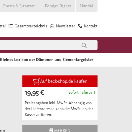
Presse & Lizenzen
Foreign Rights
Handel
tel
Gesamtverzeichnis
Newsletter
Kontakt
Kleines Lexikon der Dämonen und Elementargeister
Auf beck-shop.de kaufen
19,95 €
sofort lieferbar!
Preisangaben inkl. MwSt. Abhängig von
der Lieferadresse kann die MwSt. an der
Kasse variieren.
es
MERKEN