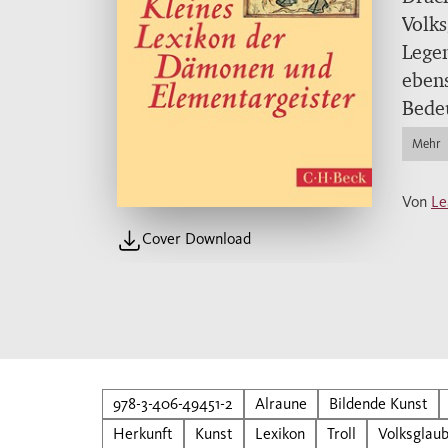
Volks
Legen
ebens
Bedeu
Glaub
Mehr
Vorst
Stich
Von
Le
Abbi
Cover Download
Fabel
978-3-406-49451-2
Alraune
Bildende Kunst
Herkunft
Kunst
Lexikon
Troll
Volksglau