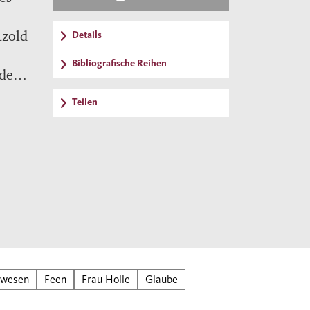
tzold
Details
Bibliografische Reihen
 des
Teilen
 Die
on
n und
lwesen
Feen
Frau Holle
Glaube