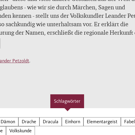
glaubens - wie wir sie durch Märchen, Sagen und
den kennen - stellt uns der Volkskundler Leander Pe
o sachkundig wie unterhaltsam vor. Er erklärt die
tung der Namen, erschließt die regionale Herkunft
ens an die Elemantrgeister und erzählt, welche
ellungen und Geschichten sich mit ihnen verbinden.
worte sind alphabetisch angeordnet. Eine Vielzahl v
ander Petzoldt
.
ldungen zeigt die Wirkung des Glaubens an Dämone
wesen in der bildenden Kunst.
Schlagwörter
Dämon
Drache
Dracula
Einhorn
Elementargeist
Fabe
be
Volkskunde