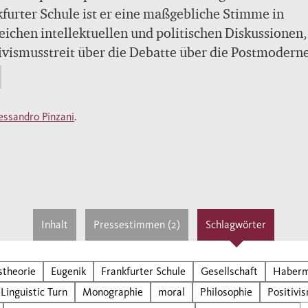
furter Schule ist er eine maßgebliche Stimme in
eichen intellektuellen und politischen Diskussionen
ivismusstreit über die Debatte über die Postmoderne
ktuellen Eugenik-Diskussion. Mit seiner „Theorie des
nikativen Handels“ entwarf er eines der wichtigst
pte der modernen Ethik. Alessandro Pinzanis
essandro Pinzani
.
hrender Überblick verfolgt die philosophische
cklung des weltberühmten Denkers und interpretier
alen Werke seines vielseitigen Œuvres.
Inhalt
Pressestimmen (2)
Schlagwörter
stheorie
Eugenik
Frankfurter Schule
Gesellschaft
Haber
Linguistic Turn
Monographie
moral
Philosophie
Positivi