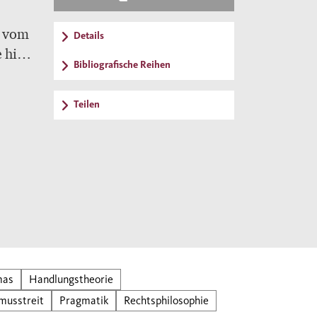
, vom
Details
 hin
Bibliografische Reihen
en
Teilen
t die
mas
Handlungstheorie
smusstreit
Pragmatik
Rechtsphilosophie