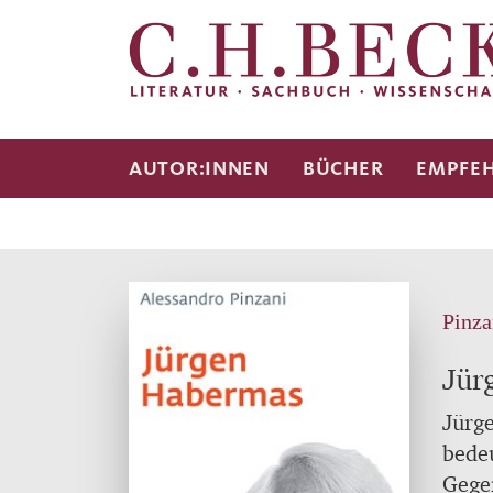
AUTOR:INNEN
BÜCHER
EMPFE
Pinza
Jür
Jürge
bedeu
Gegen