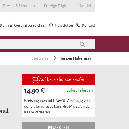
Presse & Lizenzen
Foreign Rights
Handel
tel
Gesamtverzeichnis
Newsletter
Kontakt
Startseite
Jürgen Habermas
Auf beck-shop.de kaufen
14,90 €
sofort lieferbar!
Preisangaben inkl. MwSt. Abhängig von
der Lieferadresse kann die MwSt. an der
onal
Kasse variieren.
MERKEN