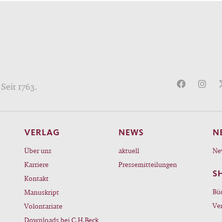
Seit 1763.
VERLAG
NEWS
N
Über uns
aktuell
Ne
Karriere
Pressemitteilungen
S
Kontakt
Bü
Manuskript
Ve
Volontariate
Downloads bei C.H.Beck