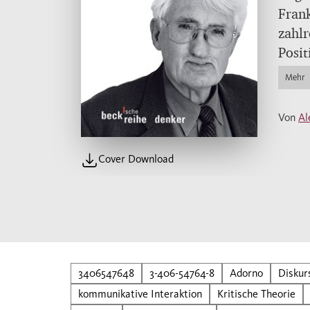
Frank
zahlr
Posit
zur a
Mehr
kommu
Konze
Von
Al
einfü
Entwi
Cover Download
zentr
3406547648
3-406-54764-8
Adorno
Diskur
kommunikative Interaktion
Kritische Theorie