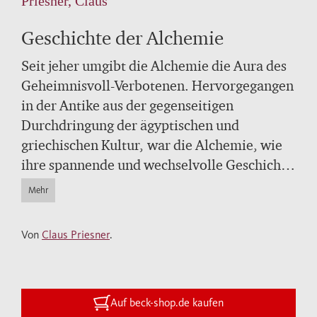
Priesner, Claus
Geschichte der Alchemie
Seit jeher umgibt die Alchemie die Aura des
Geheimnisvoll-Verbotenen. Hervorgegangen
in der Antike aus der gegenseitigen
Durchdringung der ägyptischen und
griechischen Kultur, war die Alchemie, wie
ihre spannende und wechselvolle Geschichte
zeigt, nie nur praktische Laborarbeit, etwa
Mehr
den Stein der Weisen herzustellen. Vielmehr
erschuf sie zugleich ein Weltbild, in dem
Von
Claus Priesner
.
Mensch und Natur, Geist und Materie aufs
Engste miteinander verwoben sind. Nicht
zuletzt dies ist der Grund für die bis heute
anhaltende Faszination am alchemistischen
Auf beck-shop.de kaufen