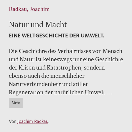
Radkau, Joachim
Natur und Macht
EINE WELTGESCHICHTE DER UMWELT.
Die Geschichte des Verhältnisses von Mensch
und Natur ist keineswegs nur eine Geschichte
der Krisen und Katastrophen, sondern
ebenso auch die menschlicher
Naturverbundenheit und stiller
Regeneration der natürlichen Umwelt.
Erstmals werden hier von Joachim Radkau
Mehr
die vielgestaltigen Verflechtungen von
Natur, Mensch und Zivilisation und ihr
Von
Joachim Radkau
.
weitreichender Einfluß auf die