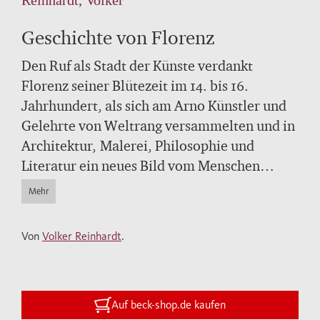
Geschichte von Florenz
Den Ruf als Stadt der Künste verdankt
Florenz seiner Blütezeit im 14. bis 16.
Jahrhundert, als sich am Arno Künstler und
Gelehrte von Weltrang versammelten und in
Architektur, Malerei, Philosophie und
Literatur ein neues Bild vom Menschen
entwarfen. Volker Reinhardt beschreibt die
Mehr
Entwicklung der Stadt von den antiken
Anfängen über die glanzvolle Herrschaft der
Von
Volker Reinhardt
.
Medici bis in die Neuzeit. Der Schwerpunkt
seiner anschaulichen und kurzweiligen
Darstellung liegt auf der Renaissance.
Auf beck-shop.de kaufen