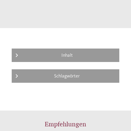
allgemeinverständlich gehaltenen
Darstellungen ab.
Die regelmäßig in der enzyklopädischen
Reihe C. H. Beck Wissen erscheinenden
Themenbände zur Musik sollen sich für
Kenner und Liebhaber zu einer Bibliothek
musikalischer Werkführer, nach zentralen
Inhalt
Gattungen gegliedert, entwickeln.
Schlagwörter
Empfehlungen