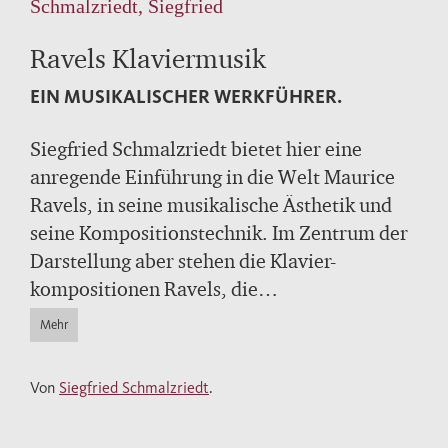
Schmalzriedt, Siegfried
Ravels Klaviermusik
EIN MUSIKALISCHER WERKFÜHRER.
Siegfried Schmalzriedt bietet hier eine
anregende Einführung in die Welt Maurice
Ravels, in seine musikalische Ästhetik und
seine Kompositionstechnik. Im Zentrum der
Darstellung aber stehen die Klavier-
kompositionen Ravels, die
allgemeinverständlich beschrieben,
Mehr
analysiert und erläutert werden. Ein Kapitel
über die Rezeption der Klavierwerke Ravels
Von
Siegfried Schmalzriedt
.
bildet den Abschluß des Bandes.