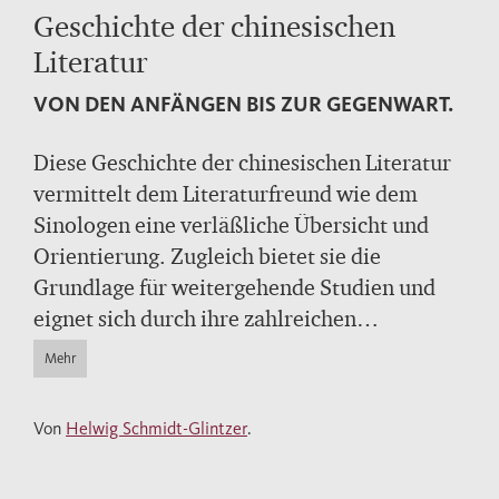
Geschichte der chinesischen
Literatur
VON DEN ANFÄNGEN BIS ZUR GEGENWART.
Diese Geschichte der chinesischen Literatur
vermittelt dem Literaturfreund wie dem
Sinologen eine verläßliche Übersicht und
Orientierung. Zugleich bietet sie die
Grundlage für weitergehende Studien und
eignet sich durch ihre zahlreichen
Textbeispiele ebenso zur Lektüre wie als
Mehr
Nachschlagewerk. Erstmals in deutscher
Sprache wird die reichste in sich
Von
Helwig Schmidt-Glintzer
.
geschlossene literarische Tradition der
Menschheit umfassend gewürdigt. Helwig