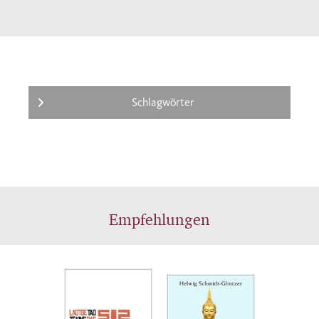
literarischen, ästhetischen und historischen
Entwicklung. Dabei werden jene Merkmale
und Eigentümlichkeiten des chinesischen
Geistes deutlich, die sich über mehrere
Jahrtausende bewahrt haben und deren
Kenntnis auch zu einem besseren Verständnis
Schlagwörter
des gegenwärtigen China beiträgt.
Empfehlungen