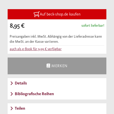
Friedensordnung nach dem Wiener Kongreß
von 1815 mehr als bislang aus seiner Zeit
heraus verstanden werden muss und in
Auf beck-shop.de kaufen
vielem moderner war als das bis heute
8,95 €
sofort lieferbar!
gängige Bild von ihm vermuten lässt.
Preisangaben inkl. MwSt. Abhängig von der Lieferadresse kann
die MwSt. an der Kasse variieren.
auch als e-Book für
9,99 €
verfügbar
MERKEN
Details
Bibliografische Reihen
Teilen