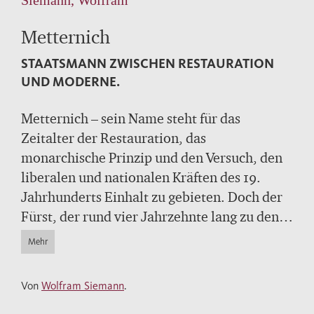
Metternich
STAATSMANN ZWISCHEN RESTAURATION
UND MODERNE.
Metternich – sein Name steht für das
Zeitalter der Restauration, das
monarchische Prinzip und den Versuch, den
liberalen und nationalen Kräften des 19.
Jahrhunderts Einhalt zu gebieten. Doch der
Fürst, der rund vier Jahrzehnte lang zu den
beherrschenden Gestalten Europas gehörte,
Mehr
war mehr als nur ein Reaktionär. Wolfram
Siemann zeigt, dass der Gegenspieler
Von
Wolfram Siemann
.
Napoleons und Architekt der europäischen