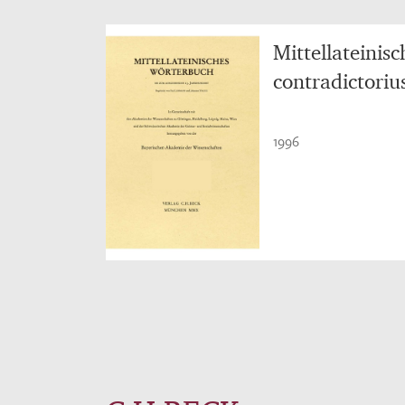
Mittellateinis
contradictoriu
1996