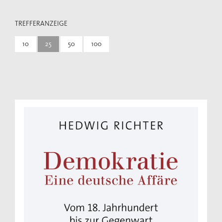
TREFFERANZEIGE
10
25
50
100