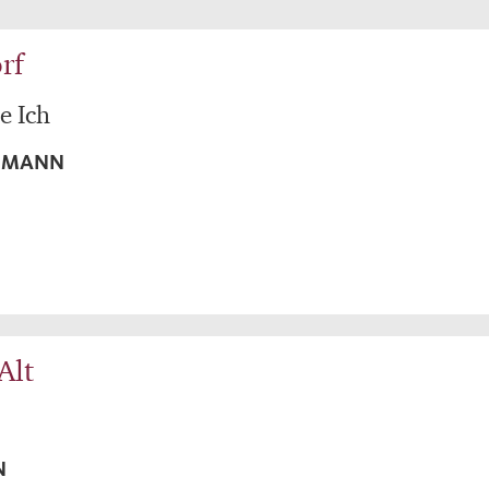
rf
e Ich
HMANN
Alt
N