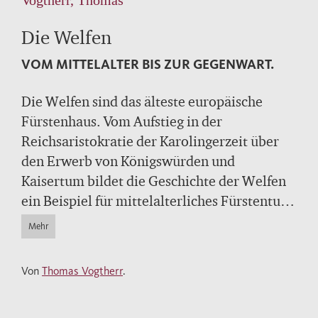
Die Welfen
VOM MITTELALTER BIS ZUR GEGENWART.
Die Welfen sind das älteste europäische
Fürstenhaus. Vom Aufstieg in der
Reichsaristokratie der Karolingerzeit über
den Erwerb von Königswürden und
Kaisertum bildet die Geschichte der Welfen
ein Beispiel für mittelalterliches Fürstentum
europaweiter Bedeutung. Die Personalunion
Mehr
mit Großbritannien bildet einen der
Höhepunkte. Ein faszinierendes Panorama
Von
Thomas Vogtherr
.
europäischer Adelsgeschichte vom
Mittelalter bis in die Gegenwart.