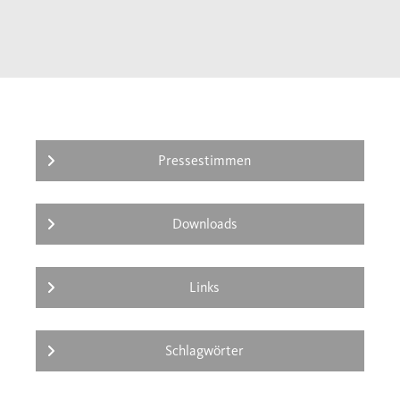
wird, liefert dieses Buch die erste wahre
Gesellschaftsgeschichte der Revolte von
1968.
Pressestimmen
Downloads
Links
Schlagwörter