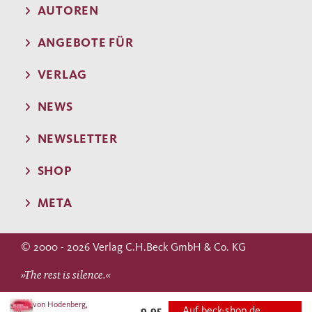
AUTOREN
ANGEBOTE FÜR
VERLAG
NEWS
NEWSLETTER
SHOP
META
© 2000 - 2026 Verlag C.H.Beck GmbH & Co. KG
»The rest is silence.«
WILLIAM SHAKESPEARE
von Hodenberg,
9,95
Auf beck-shop.de