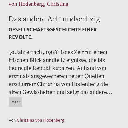
von Hodenberg, Christina
Das andere Achtundsechzig
GESELLSCHAFTSGESCHICHTE EINER
REVOLTE.
50 Jahre nach „1968“ ist es Zeit für einen
frischen Blick auf die Ereignisse, die bis
heute die Republik spalten. Anhand von
erstmals ausgewerteten neuen Quellen
erschüttert Christina von Hodenberg die
alten Gewissheiten und zeigt das andere
Achtundsechzig jenseits der immer wieder
Mehr
erzählten Legenden. In unserer Erinnerung
ist Achtundsechzig eine Angelegenheit
Von
Christina von Hodenberg
.
junger männlicher Studenten in Großstädten