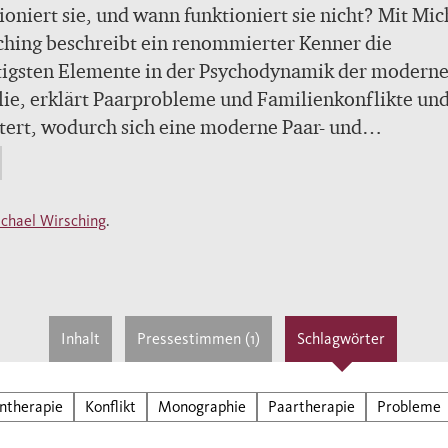
ioniert sie, und wann funktioniert sie nicht? Mit Mic
hing beschreibt ein renommierter Kenner die
tigsten Elemente in der Psychodynamik der modern
ie, erklärt Paarprobleme und Familienkonflikte un
tert, wodurch sich eine moderne Paar- und
ientherapie auszeichnet.
chael Wirsching
.
Inhalt
Pressestimmen (1)
Schlagwörter
ntherapie
Konflikt
Monographie
Paartherapie
Probleme