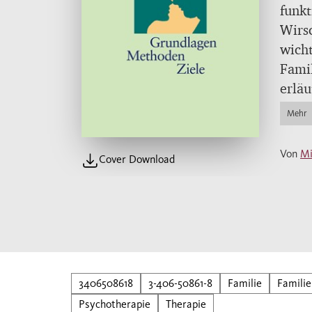
funkt
Wirsc
wich
Famil
erläu
Famil
Mehr
Von
Mi
Cover Download
3406508618
3-406-50861-8
Familie
Familie
Psychotherapie
Therapie