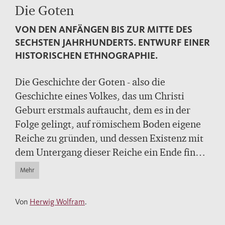
Die Goten
VON DEN ANFÄNGEN BIS ZUR MITTE DES
SECHSTEN JAHRHUNDERTS. ENTWURF EINER
HISTORISCHEN ETHNOGRAPHIE.
Die Geschichte der Goten - also die
Geschichte eines Volkes, das um Christi
Geburt erstmals auftaucht, dem es in der
Folge gelingt, auf römischem Boden eigene
Reiche zu gründen, und dessen Existenz mit
dem Untergang dieser Reiche ein Ende findet
- ist nicht leicht zu erzählen. Diese Aufgabe
Mehr
hat Herwig Wolfram souverän bewältigt; er
hat "eine Lücke in der Geschichtsschreibung
Von
Herwig Wolfram
.
geschlossen." (
Der Spiegel)