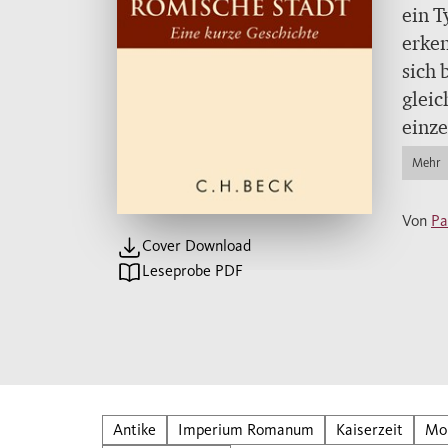
ein T
erken
sich
gleic
einze
Überb
Mehr
Stadt
Von
Pa
Dies
Cover Download
Haup
Leseprobe PDF
nicht
über
stren
gegrü
wicht
Antike
Imperium Romanum
Kaiserzeit
Mo
Bild 