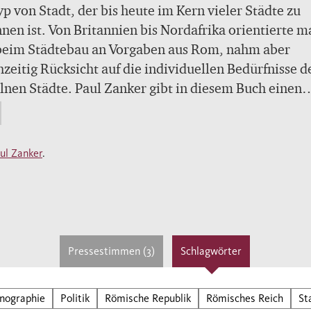
yp von Stadt, der bis heute im Kern vieler Städte zu
nen ist. Von Britannien bis Nordafrika orientierte m
 beim Städtebau an Vorgaben aus Rom, nahm aber
hzeitig Rücksicht auf die individuellen Bedürfnisse d
lnen Städte. Paul Zanker gibt in diesem Buch einen
lick über die spannungsreiche Geschichte der römi
 von der Zeit der Republik bis zur hohen Kaiserzeit.
ul Zanker
.
e Geschichte nahm ihren Ausgang in Rom, obwohl di
tstadt des Römischen Reiches selbst paradoxerweis
 als typisch römische Stadt gelten kann. Denn sie wa
 Jahrhunderte gewachsen und entsprach damit nicht
g geometrischen Grundriss, den man in Rom für die
Pressestimmen (3)
Schlagwörter
ndeten Städte vorgab. In Rom wurden aber auch die
igsten Gebäudetypen entwickelt, die dann ebenso d
nographie
Politik
Römische Republik
Römisches Reich
St
der anderen Städte bestimmen sollten: vom Forum 