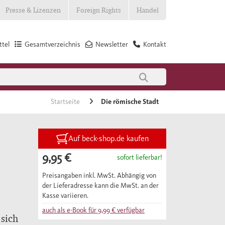
Presse & Lizenzen
Foreign Rights
Handel
tel
Gesamtverzeichnis
Newsletter
Kontakt
Startseite
Die römische Stadt
Auf beck-shop.de kaufen
9,95 €
sofort lieferbar!
Preisangaben inkl. MwSt. Abhängig von
der Lieferadresse kann die MwSt. an der
Kasse variieren.
auch als e-Book für
9,99 €
verfügbar
sich