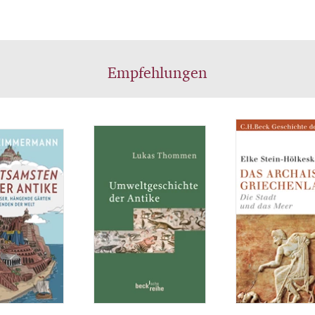
apitol über die Basilika, das Theater und die Arena 
überall beliebten Thermen und den Wohnbauten. Pa
r schildert, welche politischen, sozialen und
mischen Einflüsse die Gestalt der römischen Städt
Empfehlungen
en. Sein Buch bietet damit einen luziden Leitfaden 
ändnis der Ursprünge von zahlreichen europäischen
en.