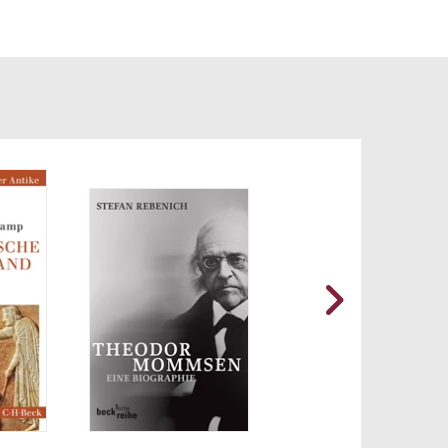
bis zu
ul
e
zum