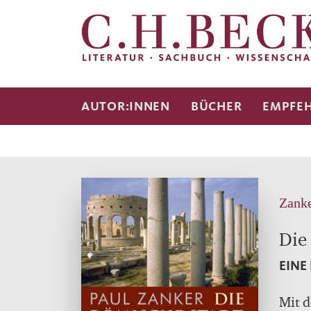
AUTOR:INNEN
BÜCHER
EMPFE
Zanke
Die
EINE
Mit 