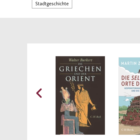
Stadtgeschichte
dem K
den 
Zanke
ökono
prägt
Verst
Städt