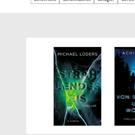
ein 
Hanss
Spiel
diesm
Von 
Schw
Gerec
krieg