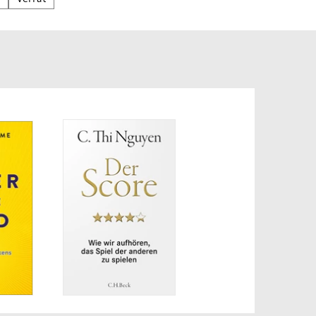
aus-
entat,