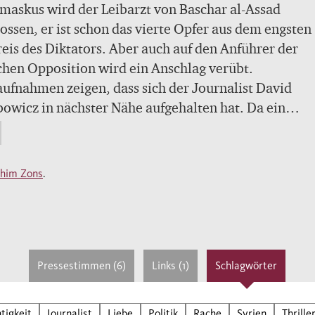
maskus wird der Leibarzt von Baschar al-Assad
ossen, er ist schon das vierte Opfer aus dem engsten
is des Diktators. Aber auch auf den Anführer der
chen Opposition wird ein Anschlag verübt.
ufnahmen zeigen, dass sich der Journalist David
owicz in nächster Nähe aufgehalten hat. Da ein
ches Sicherheitsunternehmen in die Vorgänge involv
beginnt Tilda Hansson, die Chefin der kleinen Anti-Te
lung des BND in Pullach, die Fäden zu entwirren. D
him Zons
.
Spuren deuten auf seinen Freund, einen untergetauc
ärfotografen mit Decknamen Caesar.
on findet Jakubowicz in einer Klinik in der Schweiz
raumatisierte Journalist Heilung sucht. Was weiß er
nschlägen in Syrien? Und welche Interessen verfolgt
Pressestimmen (6)
Links (1)
Schlagwörter
Geht es nur darum, Oppositionelle zu schützen und
n für die Verbrechen Assads zu finden? Oder gibt es
tigkeit
Journalist
Liebe
Politik
Rache
Syrien
Thrille