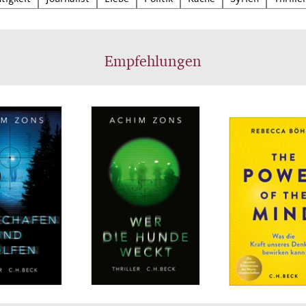
anderes Kalkül? Während zwischen Jakubowicz und
on, die fasziniert voneinander sind, ein Katz-und-M
 um die Wahrheit beginnt, geschieht das nächste Att
Empfehlungen
al in der Schweiz ...
Hongkong über Damaskus und München bis in die
eiz: Achim Zons erzählt mitreißend von Rache und
htigkeit, Geldgier und Verrat. Und von der Liebe in
erischen Zeiten.