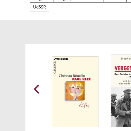
Indus
UdSSR
Säube
das L
verha
Sowje
übers
kolle
zu et