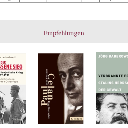
trialisierung, die Zwangskollektivierung und die br
rungswellen kosteten Millionen das Leben und stür
and in ein blutiges Chaos. Hunderttausende wurden
ftet, erschossen und in den Gulag verbracht. Wie es 
Empfehlungen
tunion gelang, trotzdem den Zweiten Weltkrieg zu
tehen und Stalin es schaffte, sich im sowjetischen
ktiven Gedächtnis als „Generalissimus und Weltenle
ablieren – auch davon erzählt dieses Buch.