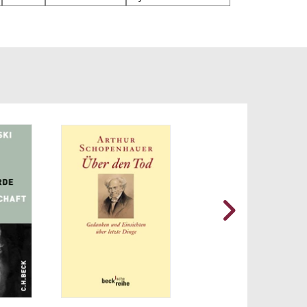
utalen
zten
der
nker“