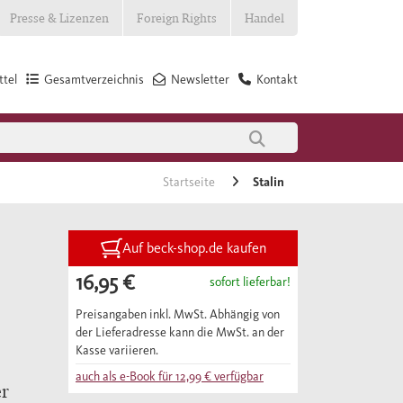
Presse & Lizenzen
Foreign Rights
Handel
tel
Gesamtverzeichnis
Newsletter
Kontakt
Startseite
Stalin
Auf beck-shop.de kaufen
16,95 €
sofort lieferbar!
Preisangaben inkl. MwSt. Abhängig von
der Lieferadresse kann die MwSt. an der
Kasse variieren.
auch als e-Book für
12,99 €
verfügbar
er