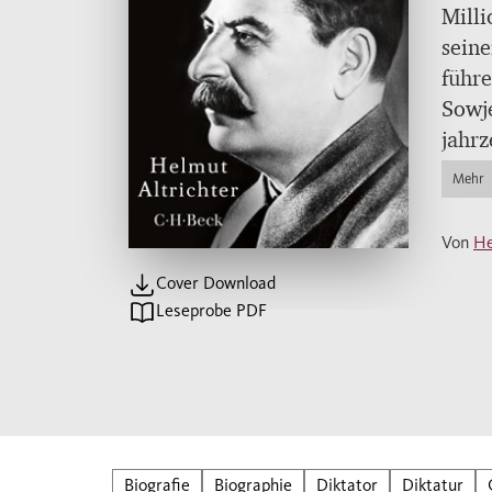
Milli
seine
führe
Sowje
jahrz
größt
Mehr
„Theo
(wie 
Von
He
zweit
Cover Download
Russi
Leseprobe PDF
wusst
Als O
Mitar
gegen
Namen
Stali
Biografie
Biographie
Diktator
Diktatur