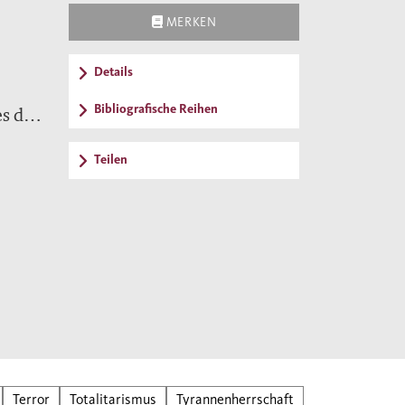
MERKEN
Details
Bibliografische Reihen
s der
Teilen
ibun“
s der
ie
ptet.
od
m
“ war
Terror
Totalitarismus
Tyrannenherrschaft