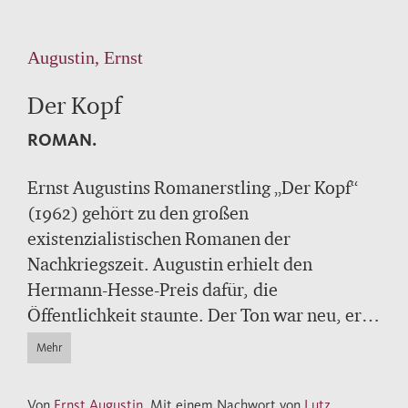
Augustin, Ernst
Der Kopf
ROMAN.
Ernst Augustins Romanerstling „Der Kopf“
(1962) gehört zu den großen
existenzialistischen Romanen der
Nachkriegszeit. Augustin erhielt den
Hermann-Hesse-Preis dafür, die
Öffentlichkeit staunte. Der Ton war neu, er
klingt so: "Menschenskind, dachte er, das ist
Mehr
ja ungeheuerlich. Er saß draußen unter
freiem Himmel, und nun erst überfiel ihn
Von
Ernst Augustin
, Mit einem Nachwort von
Lutz