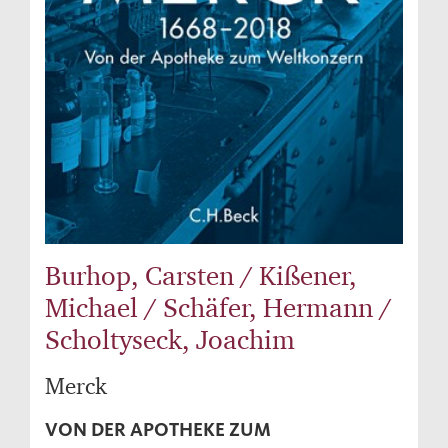
Burhop, Carsten / Kißener,
Michael / Schäfer, Hermann /
Scholtyseck, Joachim
Merck
VON DER APOTHEKE ZUM