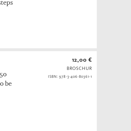
steps
H
12,00 €
BROSCHUR
 50
ISBN: 978-3-406-80361-1
o be
H