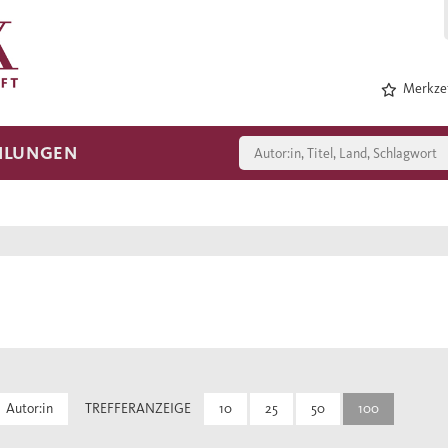
Merkzet
HLUNGEN
Autor:in
TREFFERANZEIGE
10
25
50
100