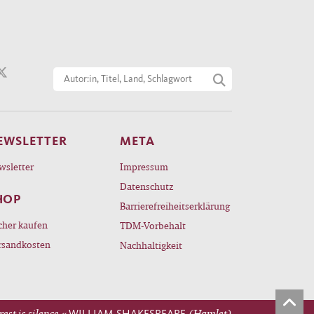
EWSLETTER
META
wsletter
Impressum
Datenschutz
HOP
Barrierefreiheitserklärung
cher kaufen
TDM-Vorbehalt
rsandkosten
Nachhaltigkeit
rest is silence.«
WILLIAM SHAKESPEARE
(Hamlet)