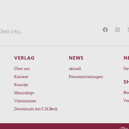
Seit 1763.
VERLAG
NEWS
N
Über uns
aktuell
Ne
Karriere
Pressemitteilungen
S
Kontakt
Bü
Manuskript
Ve
Volontariate
Downloads bei C.H.Beck
»The 