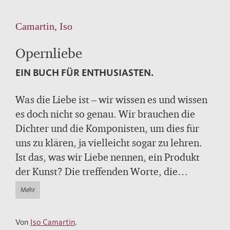
Camartin, Iso
Opernliebe
EIN BUCH FÜR ENTHUSIASTEN.
Was die Liebe ist – wir wissen es und wissen
es doch nicht so genau. Wir brauchen die
Dichter und die Komponisten, um dies für
uns zu klären, ja vielleicht sogar zu lehren.
Ist das, was wir Liebe nennen, ein Produkt
der Kunst? Die treffenden Worte, die
schönen Gesänge, die ergreifende Musik?
Mehr
Iso Camartin, der zwischen 2004 und 2012
die „Opernwerkstatt“ am Zürcher Opernhaus
Von
Iso Camartin
.
leitete, erzählt und erklärt, was die Liebe,