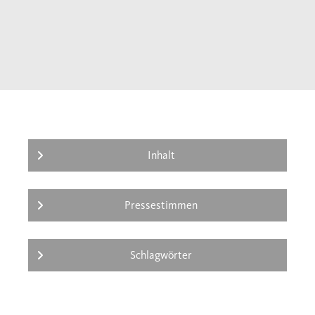
mit diesem Buch versehen – es bald werden
könnten.
Inhalt
Pressestimmen
Schlagwörter