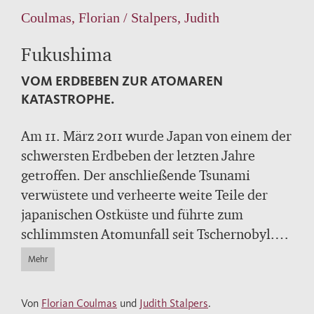
Coulmas, Florian / Stalpers, Judith
Fukushima
VOM ERDBEBEN ZUR ATOMAREN
KATASTROPHE.
Am 11. März 2011 wurde Japan von einem der
schwersten Erdbeben der letzten Jahre
getroffen. Der anschließende Tsunami
verwüstete und verheerte weite Teile der
japanischen Ostküste und führte zum
schlimmsten Atomunfall seit Tschernobyl.
„Fukushima“ steht seitdem als Chiffre für die
Mehr
Fragilität selbst der sichersten Technologie
und eine neue Welle der Angst vor der
Von
Florian Coulmas
und
Judith Stalpers
.
atomaren Katastrophe. Florian Coulmas und