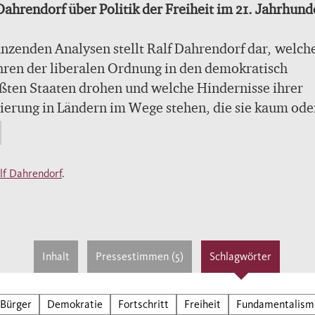
Dahrendorf über Politik der Freiheit im 21. Jahrhund
änzenden Analysen stellt Ralf Dahrendorf dar, welch
ren der liberalen Ordnung in den demokratisch
ßten Staaten drohen und welche Hindernisse ihrer
ierung in Ländern im Wege stehen, die sie kaum ode
nt haben. In den westlichen Demokratien ist die Fre
 die demokratischer Willensbildung entzogene
lisierung und den neuen illiberalen Regionalismus
lf Dahrendorf
.
ht, aber auch gefährdet duch einen politischen
itarismus und sein Pendant, die Apathie der Bürger.
postkommunistischen Welt können die gerade zur
ratie Bekehrten an ihr schon wieder zu zweifeln
Inhalt
Pressestimmen (5)
Schlagwörter
nen, weil der Wohlstand, den man mit einer
ratisschen Verfassung verschwistert glaubt, sich ni
ellen will. In den Ländern der "Dritten Welt" schließl
Bürger
Demokratie
Fortschritt
Freiheit
Fundamentalism