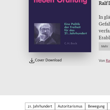
Ralf 
In gl
Gefah
verfa
Etabl
gekan
Mehr
durch
Globa
Cover Download
Von
Ra
bedro
Autor
der 
Demok
begin
demok
einst
21. Jahrhundert
Autoritarismus
Bewegung