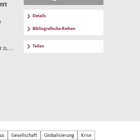
ert
Details
e
Bibliografische Reihen
Teilen
r nie
iheit
 In
cht
ich
us
Gesellschaft
Globalisierung
Krise