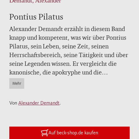
Demandt, Alexander
Pontius Pilatus
Alexander Demandt erzählt in diesem Band
knapp und kompetent, was wir über Pontius
Pilatus, sein Leben, seine Zeit, seinen
Herrschaftsbereich, seine Tätigkeit und über
seine Legenden wissen. Er vergleicht die
kanonische, die apokryphe und die
außerbiblische Überlieferung zu Pilatus und
Mehr
zu dem Verfahren gegen Jesus; so versucht
er, Hintergründe und Verlauf des
Von
Alexander Demandt
.
Rechtsgeschehens zu erhellen und die
Passionsgeschichte zu rekonstruieren.
Abschließend fragt er, was hätte geschehen
können, wenn Pilatus zu einem anderen
Auf beck-shop.de kaufen