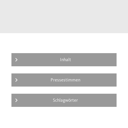
Instrumentalisierung der Geschichte dabei
von links oder von rechts kamen, stets
verfolgten Winklers Interventionen einen
doppelten Zweck: Legenden zu korrigieren
und der Kultur des demokratischen
Pluralismus Rückendeckung zu geben –
kenntnisreich, scharfsinnig und, wo nötig,
auch mit einem kräftigen Schuss Polemik.
Inhalt
Pressestimmen
Schlagwörter