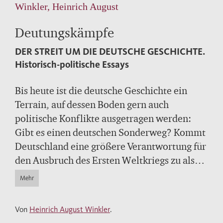
Winkler, Heinrich August
Deutungskämpfe
DER STREIT UM DIE DEUTSCHE GESCHICHTE.
Historisch-politische Essays
Bis heute ist die deutsche Geschichte ein
Terrain, auf dessen Boden gern auch
politische Konflikte ausgetragen werden:
Gibt es einen deutschen Sonderweg? Kommt
Deutschland eine größere Verantwortung für
den Ausbruch des Ersten Weltkriegs zu als
anderen Nationen? Wie konnte es zum
Mehr
Aufstieg Hitlers, der nationalsozialistischen
Machtergreifung und dem Holocaust
Von
Heinrich August Winkler
.
kommen? So lauten nur einige der Fragen,