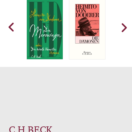
C.H.BECK