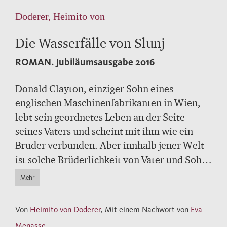
Doderer, Heimito von
Die Wasserfälle von Slunj
ROMAN.
Jubiläumsausgabe 2016
Donald Clayton, einziger Sohn eines
englischen Maschinenfabrikanten in Wien,
lebt sein geordnetes Leben an der Seite
seines Vaters und scheint mit ihm wie ein
Bruder verbunden. Aber innhalb jener Welt
ist solche Brüderlichkeit von Vater und Sohn
trügerisch: Wo der Vater seinen
Mehr
Lebensanspruch durchsetzt, geht der Sohn
am Vater zugrunde.
Von
Heimito von Doderer
, Mit einem Nachwort von
Eva
Menasse
.