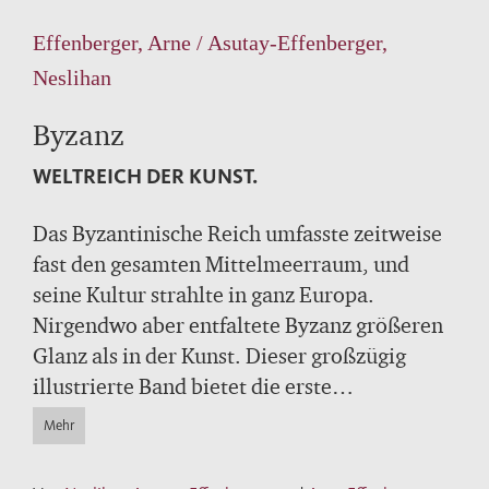
Effenberger, Arne / Asutay-Effenberger,
Neslihan
Byzanz
WELTREICH DER KUNST.
Das Byzantinische Reich umfasste zeitweise
fast den gesamten Mittelmeerraum, und
seine Kultur strahlte in ganz Europa.
Nirgendwo aber entfaltete Byzanz größeren
Glanz als in der Kunst. Dieser großzügig
illustrierte Band bietet die erste
deutschsprachige Gesamtdarstellung der
Mehr
byzantinischen Kunst seit Jahrzehnten.
Eindrucksvoll erzählt er die Geschichte eines