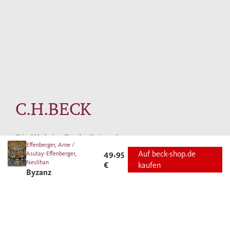
C.H.BECK
Die Welt im Buch. Seit 1763.
Effenberger, Arne /
49,95
Auf beck-shop.de
Asutay-Effenberger,
Neslihan
€
kaufen
Byzanz
AUTOREN