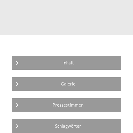
Ereignisse, religiöse und kulturelle
Umbrüche reagierte und wie sie in ihrer über
1000-jährigen Geschichte eine Vielfalt
entwickelte, die staunen macht. So entfaltet
der Band ein großartiges Panorama der lange
Zeit wichtigsten Kultur des Mittelalters.
Inhalt
Galerie
Pressestimmen
Schlagwörter