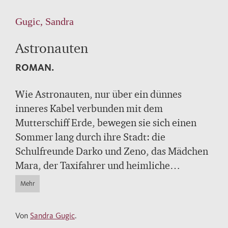
Gugic, Sandra
Astronauten
ROMAN.
Wie Astronauten, nur über ein dünnes
inneres Kabel verbunden mit dem
Mutterschiff Erde, bewegen sie sich einen
Sommer lang durch ihre Stadt: die
Schulfreunde Darko und Zeno, das Mädchen
Mara, der Taxifahrer und heimliche
Schriftsteller Alen, sein Freund, der Polizist
Mehr
Niko, und der Kleinkriminelle Alex, ein Sohn
aus gutem Haus, der von seiner Drogensucht
Von
Sandra Gugic
.
loszukommen versucht. Sehnsüchtig nach