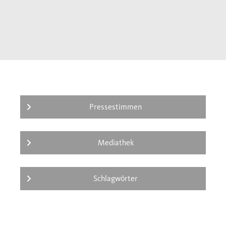
zunehmend fremd und vertraut zugleich
erscheint: Jeder Einzelne behauptet sein
Recht auf ein eigenes Leben, alle zusammen
aber entwerfen ein Bild unserer gefährdeten
Zusammengehörigkeit.
Pressestimmen
Mediathek
Schlagwörter