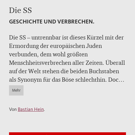
Die SS
GESCHICHTE UND VERBRECHEN.
Die SS – untrennbar ist dieses Kürzel mit der
Ermordung der europäischen Juden
verbunden, dem wohl größten
Menschheitsverbrechen aller Zeiten. Überall
auf der Welt stehen die beiden Buchstaben
als Synonym für das Böse schlechthin. Doch
wie genau wurde der «Schwarze Orden» zum
Mehr
Vollstrecker des nationalsozialistischen
Rassenwahns? Auf dem neuesten Stand der
Von
Bastian Hein
.
Forschung führt Bastian Hein in die
Geschichte des Staatsschutzkorps des Dritten
Reiches ein, beschreibt die Entstehung der