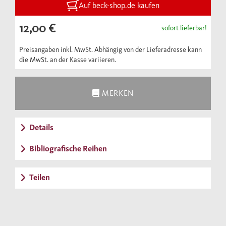
Organisation, ihren Kult sowie die Auslese
Auf beck-shop.de kaufen
des Personals und schildert die von der SS
12,00 €
sofort lieferbar!
verübten Verbrechen.
Preisangaben inkl. MwSt. Abhängig von der Lieferadresse kann
die MwSt. an der Kasse variieren.
MERKEN
Details
Bibliografische Reihen
Teilen